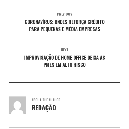
o
n
n
n
n
v
o
o
o
o
a
v
v
v
v
PREVIOUS
j
a
a
a
a
a
j
j
j
j
CORONAVÍRUS: BNDES REFORÇA CRÉDITO
n
a
a
a
a
e
n
n
n
n
PARA PEQUENAS E MÉDIA EMPRESAS
l
e
e
e
e
a
l
l
l
l
)
a
a
a
a
)
)
)
)
NEXT
IMPROVISAÇÃO DE HOME OFFICE DEIXA AS
PMES EM ALTO RISCO
ABOUT THE AUTHOR
REDAÇÃO