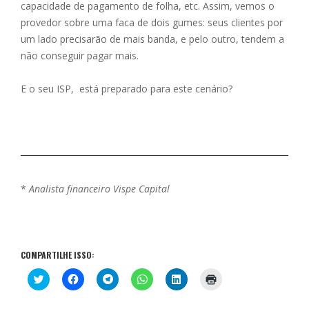
capacidade de pagamento de folha, etc. Assim, vemos o
provedor sobre uma faca de dois gumes: seus clientes por
um lado precisarão de mais banda, e pelo outro, tendem a
não conseguir pagar mais.
E o seu ISP, está preparado para este cenário?
*
Analista financeiro Vispe Capital
COMPARTILHE ISSO:
C
C
C
C
C
C
l
l
l
l
l
l
i
i
i
i
i
i
q
q
q
q
q
q