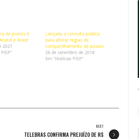
ra de postes é
Lançada a consulta pública
Anatel e Aneel
para alterar regras de
e 2021
compartilhamento de postes
 PISP"
26 de setembro de 2018
Em "Notícias PISP"
NEXT
TELEBRAS CONFIRMA PREJUÍZO DE R$