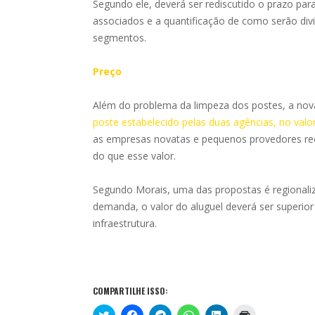
Segundo ele, deverá ser rediscutido o prazo par
associados e a quantificação de como serão div
segmentos.
Preço
Além do problema da limpeza dos postes, a nova
poste estabelecido pelas duas agências, no valo
as empresas novatas e pequenos provedores r
do que esse valor.
Segundo Morais, uma das propostas é regionali
demanda, o valor do aluguel deverá ser superio
infraestrutura.
COMPARTILHE ISSO:
C
C
C
C
C
C