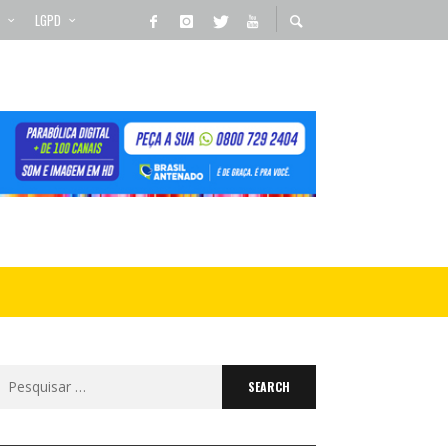
LGPD
Search
for: