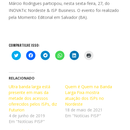
Márcio Rodrigues participou, nesta sexta-feira, 27, do
INOVATic Nordeste & ISP Business. O evento foi realizado
pela Momento Editorial em Salvador (BA).
COMPARTILHE ISSO:
C
C
C
C
C
C
l
l
l
l
l
l
i
i
i
i
i
i
q
q
q
q
q
q
u
u
u
u
u
u
e
e
e
e
e
e
p
p
p
p
p
p
RELACIONADO
a
a
a
a
a
a
r
r
r
r
r
r
Ultra banda larga está
Quem é Quem na Banda
a
a
a
a
a
a
presente em mais da
c
c
c
c
Larga Fixa mostra
c
i
o
o
o
o
o
m
metade dos acessos
atuação dos ISPs no
m
m
m
m
m
p
p
p
p
p
p
r
oferecidos pelos ISPs, diz
Nordeste
a
a
a
a
a
i
Futurion
18 de maio de 2021
r
r
r
r
r
m
t
t
t
t
t
i
4 de junho de 2019
Em "Notícias PISP"
i
i
i
i
i
r
Em "Notícias PISP"
l
l
l
l
l
(
h
h
h
h
h
a
a
a
a
a
a
b