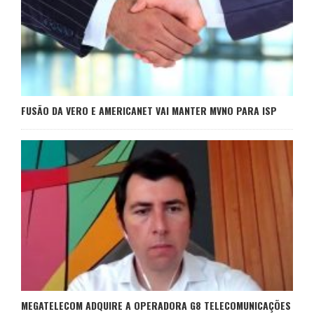
FUSÃO DA VERO E AMERICANET VAI MANTER MVNO PARA ISP
MEGATELECOM ADQUIRE A OPERADORA G8 TELECOMUNICAÇÕES