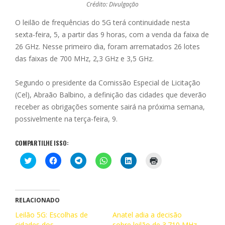
Crédito: Divulgação
O leilão de frequências do 5G terá continuidade nesta
sexta-feira, 5, a partir das 9 horas, com a venda da faixa de
26 GHz. Nesse primeiro dia, foram arrematados 26 lotes
das faixas de 700 MHz, 2,3 GHz e 3,5 GHz.
Segundo o presidente da Comissão Especial de Licitação
(Cel), Abraão Balbino, a definição das cidades que deverão
receber as obrigações somente sairá na próxima semana,
possivelmente na terça-feira, 9.
COMPARTILHE ISSO:
C
C
C
C
C
C
l
l
l
l
l
l
i
i
i
i
i
i
q
q
q
q
q
q
u
u
u
u
u
u
e
e
e
e
e
e
p
p
p
p
p
p
RELACIONADO
a
a
a
a
a
a
r
r
r
r
r
r
Leilão 5G: Escolhas de
Anatel adia a decisão
a
a
a
a
a
a
cidades dos
c
c
c
c
sobre leilão de 3.710 MHz
c
i