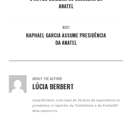
e
n
n
n
n
ANATEL
l
e
e
e
e
a
l
l
l
l
)
a
a
a
a
)
)
)
)
NEXT
RAPHAEL GARCIA ASSUME PRESIDÊNCIA
DA ANATEL
ABOUT THE AUTHOR
LÚCIA BERBERT
Lúcia Berbert, com mais de 30 anos de experiência no
jornalismo, é repórter do TeleSíntese e do PontoISP.
Ama cachorros.