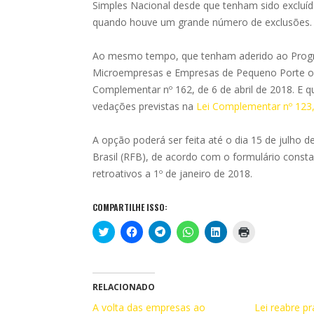
Simples Nacional desde que tenham sido excluíd
quando houve um grande número de exclusões.
Ao mesmo tempo, que tenham aderido ao Progra
Microempresas e Empresas de Pequeno Porte opta
Complementar nº 162, de 6 de abril de 2018. E q
vedações previstas na
Lei Complementar nº 123
A opção poderá ser feita até o dia 15 de julho d
Brasil (RFB), de acordo com o formulário const
retroativos a 1º de janeiro de 2018.
COMPARTILHE ISSO:
C
C
C
C
C
C
l
l
l
l
l
l
i
i
i
i
i
i
q
q
q
q
q
q
u
u
u
u
u
u
e
e
e
e
e
e
p
p
p
p
p
p
RELACIONADO
a
a
a
a
a
a
r
r
r
r
r
r
A volta das empresas ao
Lei reabre p
a
a
a
a
a
a