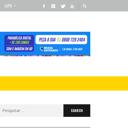
LGPD
Search
for: