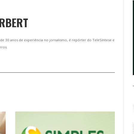
ERBERT
de 30 anos de experiência no jornalismo, é repórter do TeleSíntese e
rros.