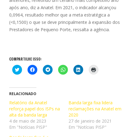
anteriores, refletindo um cenário mais competitivo ano
após ano, diz a Anatel. Em 2021, o indicador alcançou
0,0964, resultado melhor que a meta estratégica a
(<0,1500) o que se deve principalmente à expansão dos
Prestadores de Pequeno Porte, ressalta a agência.
COMPARTILHE ISSO:
C
C
C
C
C
C
l
l
l
l
l
l
i
i
i
i
i
i
q
q
q
q
q
q
u
u
u
u
u
u
e
e
e
e
e
e
p
p
p
p
p
p
RELACIONADO
a
a
a
a
a
a
r
r
r
r
r
r
Relatório da Anatel
Banda larga fixa lidera
a
a
a
a
a
a
reforça papel dos ISPs na
c
c
c
c
reclamações na Anatel em
c
i
o
o
o
o
o
m
alta da banda larga
2020
m
m
m
m
m
p
p
p
p
p
p
r
4 de maio de 2023
27 de janeiro de 2021
a
a
a
a
a
i
Em "Notícias PISP"
Em "Notícias PISP"
r
r
r
r
r
m
t
t
t
t
t
i
i
i
i
i
i
r