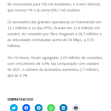
de crescimento para 756 mil assinantes, e a Vero Internet,
que cresceu 1% e já soma 696,1 mil usuários.
Os assinantes das grandes operadoras se mantiveram em
22,1 milhões e os das PPPs, ficaram em 21,6 milhões em
outubro. As conexões por fibra chegaram a 28,7 milhões e
as velocidades contratadas acima de 34 Mbps, a 37,8
milhões.
Em 10 meses, foram agregadas 2,03 milhões de conexões,
com crescimento de 4,9%. Na comparação com outubro
de 2021, o número de assinantes aumentou 2,7 milhões,
alta de 6,7%.
COMPARTILHE ISSO:
C
C
C
C
C
C
l
l
l
l
l
l