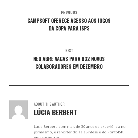
e
e
e
e
e
m
e
e
e
e
n
m
m
m
m
PREVIOUS
o
n
n
n
n
v
o
o
o
o
CAMPSOFT OFERECE ACESSO AOS JOGOS
a
v
v
v
v
j
a
a
a
a
DA COPA PARA ISPS
a
j
j
j
j
n
a
a
a
a
e
n
n
n
n
l
e
e
e
e
a
l
l
l
l
)
a
a
a
a
NEXT
)
)
)
)
NEO ABRE VAGAS PARA 832 NOVOS
COLABORADORES EM DEZEMBRO
ABOUT THE AUTHOR
LÚCIA BERBERT
Lúcia Berbert, com mais de 30 anos de experiência no
jornalismo, é repórter do TeleSíntese e do PontoISP.
Ama cachorros.