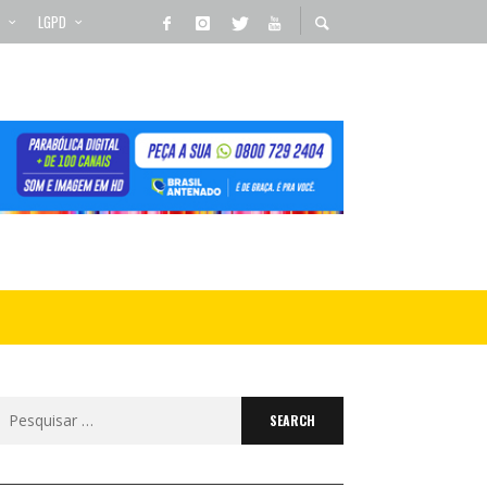
LGPD
Search
for: