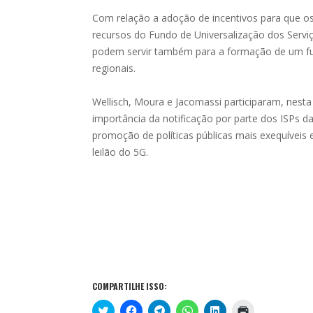
Com relação a adoção de incentivos para que os
recursos do Fundo de Universalização dos Serviç
podem servir também para a formação de um fun
regionais.
Wellisch, Moura e Jacomassi participaram, nesta t
importância da notificação por parte dos ISPs da
promoção de políticas públicas mais exequíveis 
leilão do 5G.
COMPARTILHE ISSO:
C
C
C
C
C
C