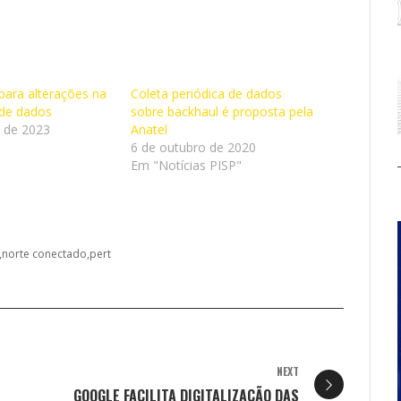
 para alterações na
Coleta periódica de dados
 de dados
sobre backhaul é proposta pela
o de 2023
Anatel
6 de outubro de 2020
Em "Notícias PISP"
norte conectado
pert
NEXT
GOOGLE FACILITA DIGITALIZAÇÃO DAS