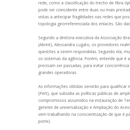
rede, como a classificação do trecho de fibra ó
pode ser coincidente entre duas ou mais presta
vistas a antecipar fragilidades nas redes que po
topologia georreferenciada dos enlaces. São da
Segundo a diretora-executiva da Associação Bra
(Abrint), Alessandra Lugato, os provedores re
questões a serem respondidas. Segundo ela, mui
os sistemas da agência. Porém, entende que é 
precisam ser passadas, para evitar concorrênci
grandes operadoras.
As informações obtidas servirão para qualificar
(Pert), que subsidia as políticas públicas de a
compromissos assumidos na instauração de Ter
gerente de universalização e Ampliação do Acess
vem trabalhando na conscientização de que é pa
porte).